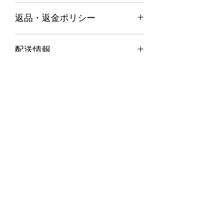
商品の詳細について記入する欄です。
返品・返金ポリシー
ここに販売する商品のサイズ、特徴、
素材、取扱い方法などの詳細を入力し
商品の返品・返金について記入する欄
ましょう。また、商品のセールスポイ
配送情報
です。購入後、どのように返品または
ントを入力して、購入者の興味を引き
返金できるかを詳しく示しましょう。
つけましょう。
商品の配送について記入する欄です。
手続きを明確に示すことでショップと
ここに商品の配送方法や梱包、配送料
購入者の信頼関係を築くことができま
などについて入力しましょう。不着が
す。
起こった際などの手続きに関しても詳
書道眞和会 書道家 成田眞澄
しく示すことで、ショップの信頼度を
高めることができます。
03-6311-1998
Fax：03-6311-1998
shinsyu@fudejiya.com
©2026 by 書道眞和会