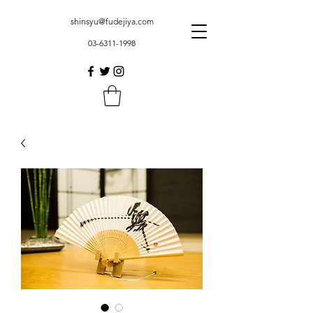
shinsyu@fudejiya.com
03-6311-1998