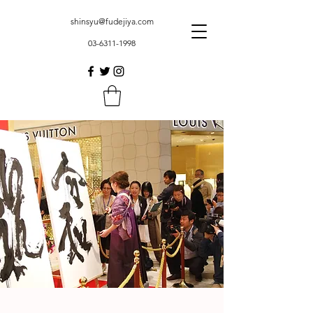
shinsyu@fudejiya.com
03-6311-1998